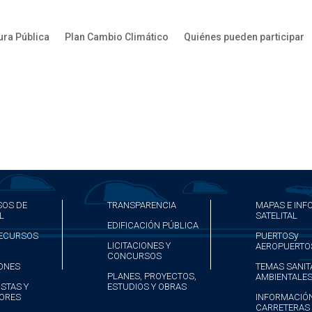
ura Pública
Plan Cambio Climático
Quiénes pueden participar
OS DE
TRANSPARENCIA
MAPAS E IN
L
SATELITAL
EDIFICACIÓN PÚBLICA
y
RECURSOS
PUERTOS
LICITACIONES Y
AEROPUERTO
CONCURSOS
ONES
TEMAS SANIT
PLANES, PROYECTOS,
AMBIENTALE
STAS Y
ESTUDIOS Y OBRAS
ORES
INFORMACIÓN
CARRETERAS 