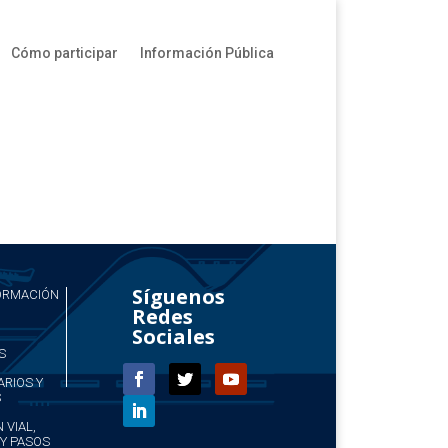
Cómo participar
Información Pública
Síguenos
FORMACIÓN
Redes
Sociales
S
ARIOS Y
S
 VIAL,
Y PASOS