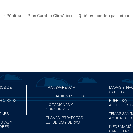
ura Pública
Plan Cambio Climático
Quiénes pueden participar
OS DE
TRANSPARENCIA
MAPAS E IN
L
SATELITAL
EDIFICACIÓN PÚBLICA
y
RECURSOS
PUERTOS
LICITACIONES Y
AEROPUERTO
CONCURSOS
ONES
TEMAS SANIT
PLANES, PROYECTOS,
AMBIENTALE
STAS Y
ESTUDIOS Y OBRAS
ORES
INFORMACIÓN
CARRETERAS 