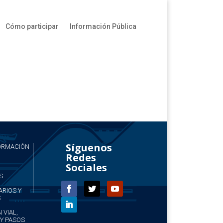
Cómo participar
Información Pública
Síguenos
FORMACIÓN
Redes
Sociales
S
ARIOS Y
S
 VIAL,
Y PASOS